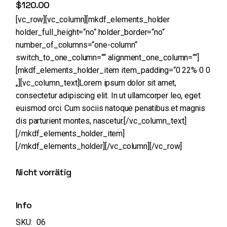
$
120.00
[vc_row][vc_column][mkdf_elements_holder
holder_full_height=“no“ holder_border=“no“
number_of_columns=“one-column“
switch_to_one_column=““ alignment_one_column=““]
[mkdf_elements_holder_item item_padding=“0 22% 0 0
„][vc_column_text]Lorem ipsum dolor sit amet,
consectetur adipiscing elit. In ut ullamcorper leo, eget
euismod orci. Cum sociis natoque penatibus et magnis
dis parturient montes, nascetur.[/vc_column_text]
[/mkdf_elements_holder_item]
[/mkdf_elements_holder][/vc_column][/vc_row]
Nicht vorrätig
Info
SKU:
06