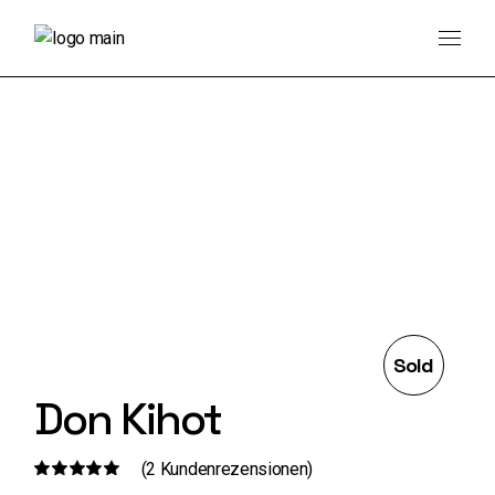
Skip
to
the
content
Sold
Don Kihot
(
2
Kundenrezensionen)