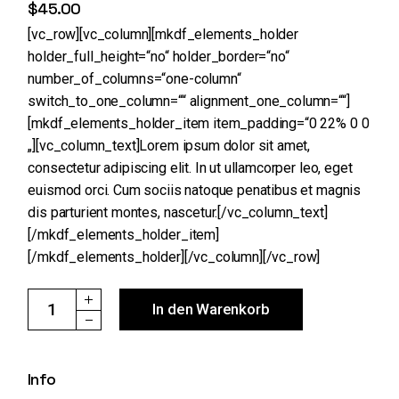
$
45.00
[vc_row][vc_column][mkdf_elements_holder
holder_full_height=“no“ holder_border=“no“
number_of_columns=“one-column“
switch_to_one_column=““ alignment_one_column=““]
[mkdf_elements_holder_item item_padding=“0 22% 0 0
„][vc_column_text]Lorem ipsum dolor sit amet,
consectetur adipiscing elit. In ut ullamcorper leo, eget
euismod orci. Cum sociis natoque penatibus et magnis
dis parturient montes, nascetur.[/vc_column_text]
[/mkdf_elements_holder_item]
[/mkdf_elements_holder][/vc_column][/vc_row]
The Marriage quantity
In den Warenkorb
Info