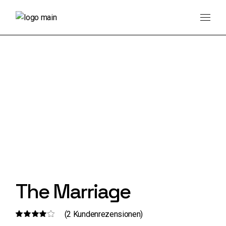
Skip
to
the
content
The Marriage
(
2
Kundenrezensionen)