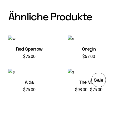
Ähnliche Produkte
Red Sparrow
Onegin
$
76.00
$
67.00
Sale
Aida
The Mask
$
75.00
$
98.00
$
75.00
Ursprünglicher
Aktueller
Preis
Preis
war:
ist:
$98.00
$75.00.